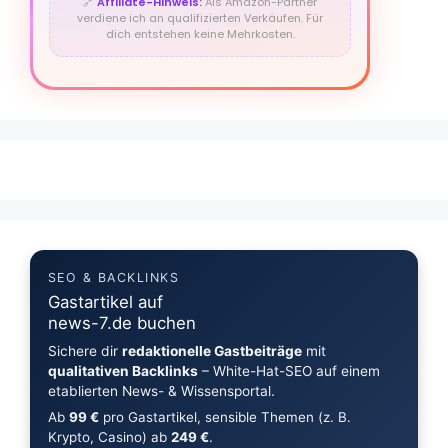
🔗
Affiliate-Hinweis:
Als Amazon-Partner
verdiene ich an qualifizierten Verkäufen. Für
dich entstehen keine Mehrkosten.
SEO & BACKLINKS
Gastartikel auf
news-7.de buchen
Sichere dir
redaktionelle Gastbeiträge
mit
qualitativen Backlinks
– White-Hat-SEO auf einem
etablierten News- & Wissensportal.
Ab
99 €
pro Gastartikel, sensible Themen (z. B.
Krypto, Casino) ab
249 €
.