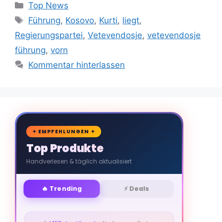
Kategorien
Top News
Schlagwörter
Führung
,
Kosovo
,
Kurti
,
liegt
,
Regierungspartei
,
Vetevendosje
,
vetevendosje
führung
,
vorn
Kommentar hinterlassen
🛒
✦ EMPFEHLUNGEN ✦
Top Produkte
Handverlesen & täglich aktualisiert
🔥 Trending
⚡ Deals