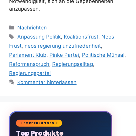
Notwendigkeit, sich an die Gegebenheiten
anzupassen.
Kategorien
Nachrichten
Schlagwörter
Anpassung Politik
,
Koalitionsfrust
,
Neos
Frust
,
neos regierung unzufriedenheit
,
Parlament Klub
,
Pinke Partei
,
Politische Mühsal
,
Reformanspruch
,
Regierungsalltag
,
Regierungspartei
Kommentar hinterlassen
🛒
✦ EMPFEHLUNGEN ✦
Top Produkte