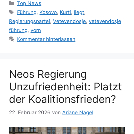
Kategorien
Top News
Schlagwörter
Führung
,
Kosovo
,
Kurti
,
liegt
,
Regierungspartei
,
Vetevendosje
,
vetevendosje
führung
,
vorn
Kommentar hinterlassen
Neos Regierung
Unzufriedenheit: Platzt
der Koalitionsfrieden?
22. Februar 2026
von
Ariane Nagel