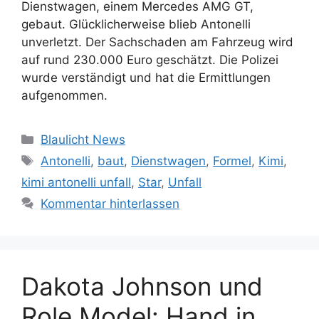
Dienstwagen, einem Mercedes AMG GT,
gebaut. Glücklicherweise blieb Antonelli
unverletzt. Der Sachschaden am Fahrzeug wird
auf rund 230.000 Euro geschätzt. Die Polizei
wurde verständigt und hat die Ermittlungen
aufgenommen.
Kategorien
Blaulicht News
Schlagwörter
Antonelli
,
baut
,
Dienstwagen
,
Formel
,
Kimi
,
kimi antonelli unfall
,
Star
,
Unfall
Kommentar hinterlassen
Dakota Johnson und
Role Model: Hand in