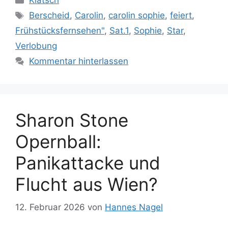
Klatsch
Schlagwörter
Berscheid
,
Carolin
,
carolin sophie
,
feiert
,
Frühstücksfernsehen"
,
Sat.1
,
Sophie
,
Star
,
Verlobung
Kommentar hinterlassen
Sharon Stone
Opernball:
Panikattacke und
Flucht aus Wien?
12. Februar 2026
von
Hannes Nagel