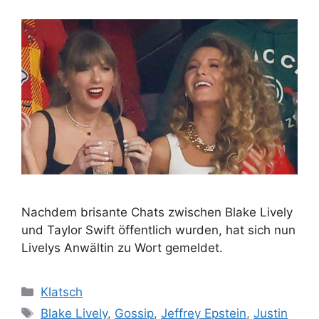
Nachdem brisante Chats zwischen Blake Lively
und Taylor Swift öffentlich wurden, hat sich nun
Livelys Anwältin zu Wort gemeldet.
Kategorien
Klatsch
Schlagwörter
Blake Lively
,
Gossip
,
Jeffrey Epstein
,
Justin