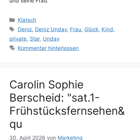
und seine Frau.
Kategorien
Klatsch
Schlagwörter
Deniz
,
Deniz Undav
,
Frau
,
Glück
,
Kind
,
private
,
Star
,
Undav
Kommentar hinterlassen
Carolin Sophie
Berscheid: "sat.1-
Frühstücksfernsehen&
qu
30. April 2026
von
Marketing