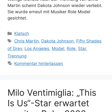
Martin scheint Dakota Johnson wieder verliebt.
Sie wurde erneut mit Musiker Role Model
gesichtet.
Kategorien
Klatsch
Schlagwörter
Chris Martin
,
Dakota Johnson
,
Fifty Shades
of Grey
,
Los Angeles
,
Model
,
Role
,
Star
,
Trennung
Kommentar hinterlassen
Milo Ventimiglia: „This
Is Us“-Star erwartet