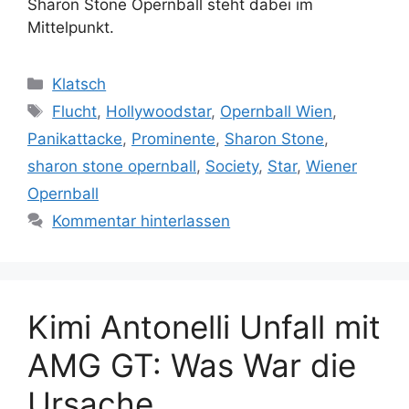
Sharon Stone Opernball steht dabei im
Mittelpunkt.
Kategorien
Klatsch
Schlagwörter
Flucht
,
Hollywoodstar
,
Opernball Wien
,
Panikattacke
,
Prominente
,
Sharon Stone
,
sharon stone opernball
,
Society
,
Star
,
Wiener
Opernball
Kommentar hinterlassen
Kimi Antonelli Unfall mit
AMG GT: Was War die
Ursache