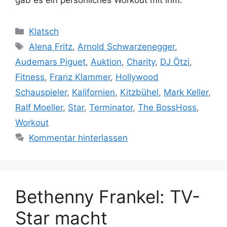
gab es ein persönliches Workout mit ihm.
Kategorien
Klatsch
Schlagwörter
Alena Fritz
,
Arnold Schwarzenegger
,
Audemars Piguet
,
Auktion
,
Charity
,
DJ Ötzi
,
Fitness
,
Franz Klammer
,
Hollywood
Schauspieler
,
Kalifornien
,
Kitzbühel
,
Mark Keller
,
Ralf Moeller
,
Star
,
Terminator
,
The BossHoss
,
Workout
Kommentar hinterlassen
Bethenny Frankel: TV-
Star macht