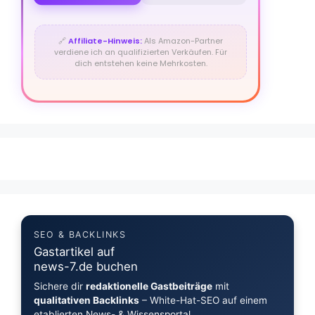
🔗
Affiliate-Hinweis:
Als Amazon-Partner
verdiene ich an qualifizierten Verkäufen. Für
dich entstehen keine Mehrkosten.
SEO & BACKLINKS
Gastartikel auf
news-7.de buchen
Sichere dir
redaktionelle Gastbeiträge
mit
qualitativen Backlinks
– White-Hat-SEO auf einem
etablierten News- & Wissensportal.