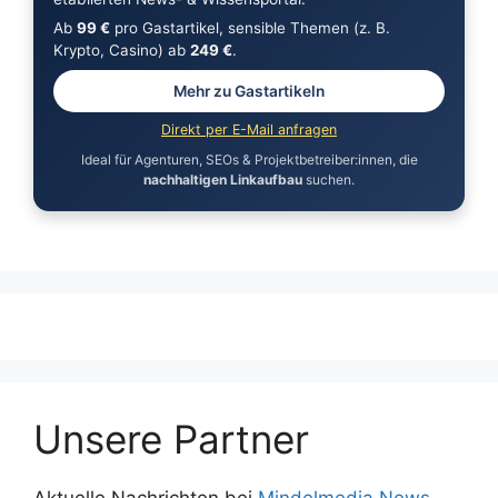
Ab
99 €
pro Gastartikel, sensible Themen (z. B.
Krypto, Casino) ab
249 €
.
Mehr zu Gastartikeln
Direkt per E-Mail anfragen
Ideal für Agenturen, SEOs & Projektbetreiber:innen, die
nachhaltigen Linkaufbau
suchen.
Unsere Partner
Aktuelle Nachrichten bei
Mindelmedia News