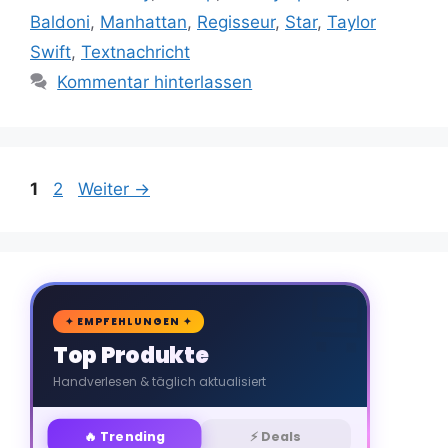
Baldoni
,
Manhattan
,
Regisseur
,
Star
,
Taylor
Swift
,
Textnachricht
Kommentar hinterlassen
Seite
Seite
1
2
Weiter
→
🛒
✦ EMPFEHLUNGEN ✦
Top Produkte
Handverlesen & täglich aktualisiert
🔥 Trending
⚡ Deals