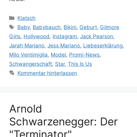
Kategorien
Klatsch
Schlagwörter
Baby
,
Babybauch
,
Bikini
,
Geburt
,
Gilmore
Girls
,
Hollywood
,
Instagram
,
Jack Pearson
,
Jarah Mariano
,
Jess Mariano
,
Liebeserklärung
,
Milo Ventimiglia
,
Model
,
Promi-News
,
Schwangerschaft
,
Star
,
This Is Us
Kommentar hinterlassen
Arnold
Schwarzenegger: Der
"Terminator"