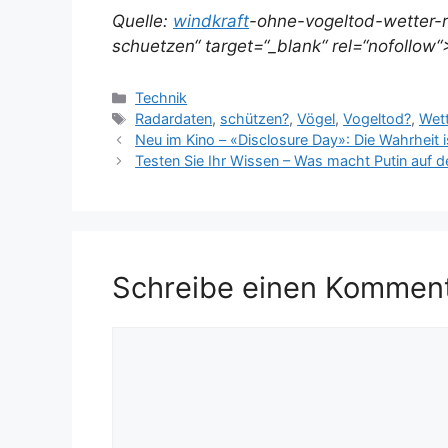
Quelle:
windkraft
-ohne-vogeltod-wetter-
schuetzen“ target=“_blank“ rel=“nofollow
Kategorien
Technik
Schlagwörter
Radardaten
,
schützen?
,
Vögel
,
Vogeltod?
,
Wett
Neu im Kino – «Disclosure Day»: Die Wahrheit 
Testen Sie Ihr Wissen – Was macht Putin auf 
Schreibe einen Kommen
Kommentar