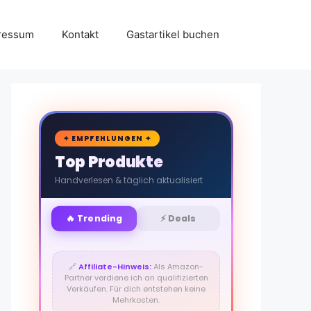
ressum
Kontakt
Gastartikel buchen
🛒
✦ EMPFEHLUNGEN ✦
Top Produkte
Handverlesen & täglich aktualisiert
🔥 Trending
⚡ Deals
🔗
Affiliate-Hinweis:
Als Amazon-
Partner verdiene ich an qualifizierten
Verkäufen. Für dich entstehen keine
Mehrkosten.