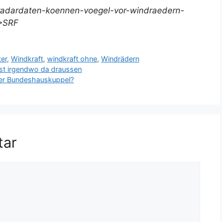
radardaten-koennen-voegel-vor-windraedern-
“>SRF
er
,
Windkraft
,
windkraft ohne
,
Windrädern
ist irgendwo da draussen
der Bundeshauskuppel?
tar