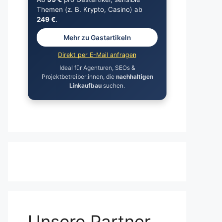
Themen (z. B. Krypto, Casino) ab
249 €
.
Mehr zu Gastartikeln
Direkt per E-Mail anfragen
Ideal für Agenturen, SEOs &
Projektbetreiber:innen, die
nachhaltigen
Linkaufbau
suchen.
Unsere Partner