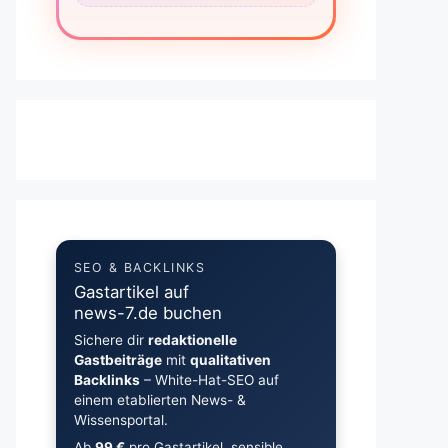
SEO & BACKLINKS
Gastartikel auf
news-7.de buchen
Sichere dir
redaktionelle
Gastbeiträge
mit
qualitativen
Backlinks
– White-Hat-SEO auf
einem etablierten News- &
Wissensportal.
Ab
99 €
pro Gastartikel, sensible