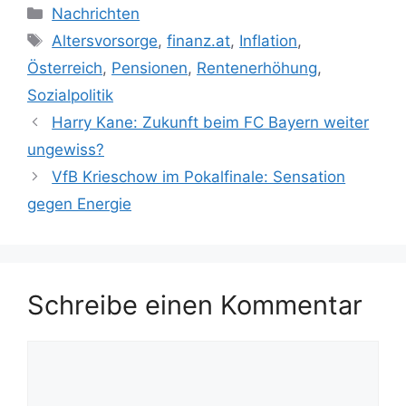
Kategorien
Nachrichten
Schlagwörter
Altersvorsorge
,
finanz.at
,
Inflation
,
Österreich
,
Pensionen
,
Rentenerhöhung
,
Sozialpolitik
Harry Kane: Zukunft beim FC Bayern weiter
ungewiss?
VfB Krieschow im Pokalfinale: Sensation
gegen Energie
Schreibe einen Kommentar
Kommentar