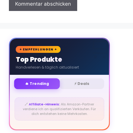
🛒
✦ EMPFEHLUNGEN ✦
Top Produkte
Handverlesen & täglich aktualisiert
🔥 Trending
⚡ Deals
🔗
Affiliate-Hinweis:
Als Amazon-Partner
verdiene ich an qualifizierten Verkäufen. Für
dich entstehen keine Mehrkosten.