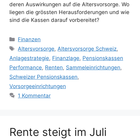
deren Auswirkungen auf die Altersvorsorge. Wo
liegen die grössten Herausforderungen und wie
sind die Kassen darauf vorbereitet?
Kategorien
Finanzen
Schlagwörter
Altersvorsorge
,
Altersvorsorge Schweiz
,
Anlagestrategie
,
Finanzlage
,
Pensionskassen
Performance
,
Renten
,
Sammeleinrichtungen
,
Schweizer Pensionskassen
,
Vorsorgeeinrichtungen
1 Kommentar
Rente steigt im Juli