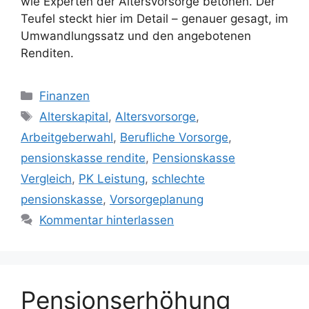
wie Experten der Altersvorsorge betonen. Der
Teufel steckt hier im Detail – genauer gesagt, im
Umwandlungssatz und den angebotenen
Renditen.
Kategorien
Finanzen
Schlagwörter
Alterskapital
,
Altersvorsorge
,
Arbeitgeberwahl
,
Berufliche Vorsorge
,
pensionskasse rendite
,
Pensionskasse
Vergleich
,
PK Leistung
,
schlechte
pensionskasse
,
Vorsorgeplanung
Kommentar hinterlassen
Pensionserhöhung