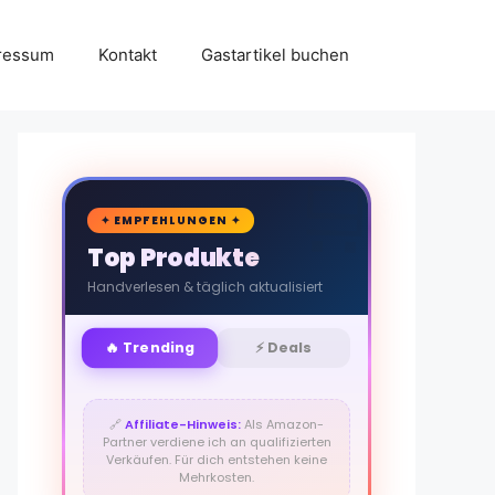
ressum
Kontakt
Gastartikel buchen
🛒
✦ EMPFEHLUNGEN ✦
Top Produkte
Handverlesen & täglich aktualisiert
🔥 Trending
⚡ Deals
🔗
Affiliate-Hinweis:
Als Amazon-
Partner verdiene ich an qualifizierten
Verkäufen. Für dich entstehen keine
Mehrkosten.