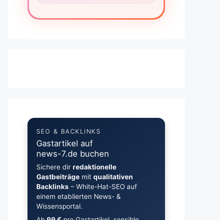
SEO & BACKLINKS
Gastartikel auf
news-7.de buchen
Sichere dir
redaktionelle
Gastbeiträge
mit
qualitativen
Backlinks
– White-Hat-SEO auf
einem etablierten News- &
Wissensportal.
Ab
99 €
pro Gastartikel, sensible