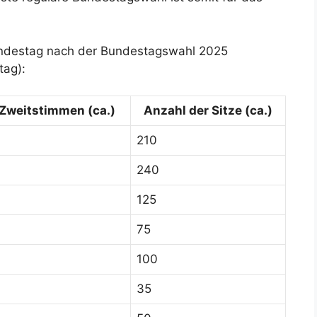
Bundestag nach der Bundestagswahl 2025
tag):
 Zweitstimmen (ca.)
Anzahl der Sitze (ca.)
210
240
125
75
100
35