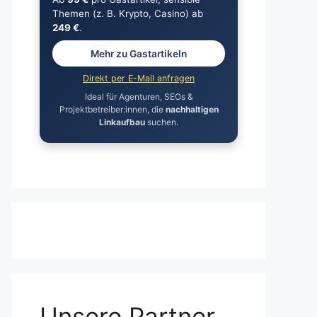
Themen (z. B. Krypto, Casino) ab
249 €
.
Mehr zu Gastartikeln
Direkt per E-Mail anfragen
Ideal für Agenturen, SEOs &
Projektbetreiber:innen, die
nachhaltigen
Linkaufbau
suchen.
Unsere Partner