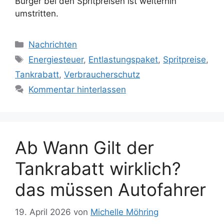
Bürger bei den Spritpreisen ist weiterhin
umstritten.
Kategorien
Nachrichten
Schlagwörter
Energiesteuer
,
Entlastungspaket
,
Spritpreise
,
Tankrabatt
,
Verbraucherschutz
Kommentar hinterlassen
Ab Wann Gilt der
Tankrabatt wirklich?
das müssen Autofahrer
19. April 2026
von
Michelle Möhring