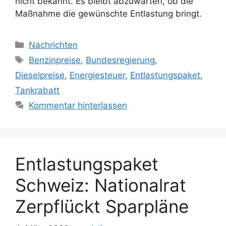
nicht bekannt. Es bleibt abzuwarten, ob die
Maßnahme die gewünschte Entlastung bringt.
Kategorien
Nachrichten
Schlagwörter
Benzinpreise
,
Bundesregierung
,
Dieselpreise
,
Energiesteuer
,
Entlastungspaket
,
Tankrabatt
Kommentar hinterlassen
Entlastungspaket
Schweiz: Nationalrat
Zerpflückt Sparpläne