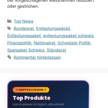
der vorgeschlagenen Massnahmen reduziert
oder gestrichen.
Kategorien
Top News
Schlagwörter
Bundesrat
,
Entlastungspäckli
,
Entlastungspaket
,
entlastungspaket schweiz
,
Finanzpolitik
,
Nationalrat
,
Schweizer Politik
,
Sparpaket Schweiz
,
Ständerat
Kommentar hinterlassen
🛒
✦ EMPFEHLUNGEN ✦
Top Produkte
Handverlesen & täglich aktualisiert