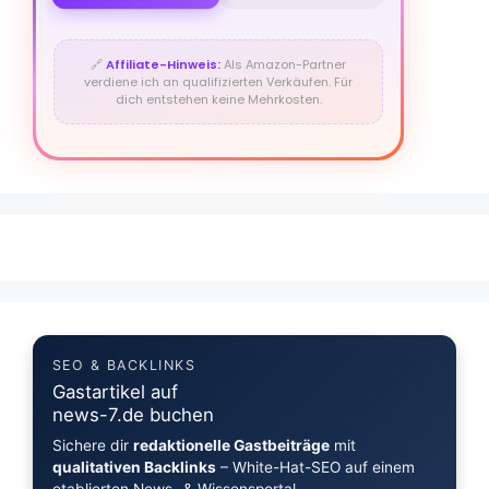
🔗
Affiliate-Hinweis:
Als Amazon-Partner
verdiene ich an qualifizierten Verkäufen. Für
dich entstehen keine Mehrkosten.
SEO & BACKLINKS
Gastartikel auf
news-7.de buchen
Sichere dir
redaktionelle Gastbeiträge
mit
qualitativen Backlinks
– White-Hat-SEO auf einem
etablierten News- & Wissensportal.