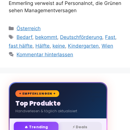
Emmerling verweist auf Personalnot, die Grünen
sehen Managementversagen
Kategorien
Österreich
Schlagwörter
Bedarf
,
bekommt
,
Deutschförderung
,
Fast
,
fast hälfte
,
Hälfte
,
keine
,
Kindergarten
,
Wien
Kommentar hinterlassen
🛒
✦ EMPFEHLUNGEN ✦
Top Produkte
Handverlesen & täglich aktualisiert
🔥 Trending
⚡ Deals