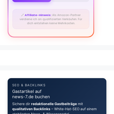
🔗
Affiliate-Hinweis:
Als Amazon-Partner
verdiene ich an qualifizierten Verkäufen. Für
dich entstehen keine Mehrkosten.
SEO & BACKLINKS
Gastartikel auf
news-7.de buchen
Sichere dir
redaktionelle Gastbeiträge
mit
qualitativen Backlinks
– White-Hat-SEO auf einem
etablierten News- & Wissensportal.