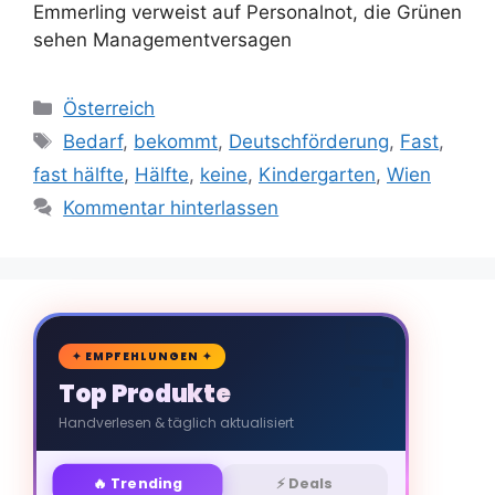
Emmerling verweist auf Personalnot, die Grünen
sehen Managementversagen
Kategorien
Österreich
Schlagwörter
Bedarf
,
bekommt
,
Deutschförderung
,
Fast
,
fast hälfte
,
Hälfte
,
keine
,
Kindergarten
,
Wien
Kommentar hinterlassen
🛒
✦ EMPFEHLUNGEN ✦
Top Produkte
Handverlesen & täglich aktualisiert
🔥 Trending
⚡ Deals