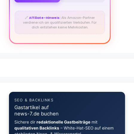
🔗
Affiliate-Hinweis:
Als Amazon-Partner
verdiene ich an qualifizierten Verkäufen. Für
dich entstehen keine Mehrkosten.
SEO & BACKLINKS
Gastartikel auf
news-7.de buchen
Sichere dir
redaktionelle Gastbeiträge
mit
qualitativen Backlinks
– White-Hat-SEO auf einem
etablierten News- & Wissensportal.