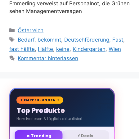
Emmerling verweist auf Personalnot, die Grünen
sehen Managementversagen
Kategorien
Österreich
Schlagwörter
Bedarf
,
bekommt
,
Deutschförderung
,
Fast
,
fast hälfte
,
Hälfte
,
keine
,
Kindergarten
,
Wien
Kommentar hinterlassen
🛒
✦ EMPFEHLUNGEN ✦
Top Produkte
Handverlesen & täglich aktualisiert
🔥 Trending
⚡ Deals