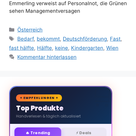
Emmerling verweist auf Personalnot, die Grünen
sehen Managementversagen
Kategorien
Österreich
Schlagwörter
Bedarf
,
bekommt
,
Deutschförderung
,
Fast
,
fast hälfte
,
Hälfte
,
keine
,
Kindergarten
,
Wien
Kommentar hinterlassen
🛒
✦ EMPFEHLUNGEN ✦
Top Produkte
Handverlesen & täglich aktualisiert
🔥 Trending
⚡ Deals