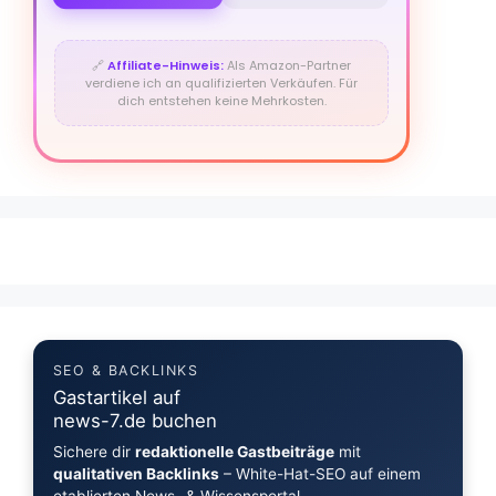
🔗
Affiliate-Hinweis:
Als Amazon-Partner
verdiene ich an qualifizierten Verkäufen. Für
dich entstehen keine Mehrkosten.
SEO & BACKLINKS
Gastartikel auf
news-7.de buchen
Sichere dir
redaktionelle Gastbeiträge
mit
qualitativen Backlinks
– White-Hat-SEO auf einem
etablierten News- & Wissensportal.