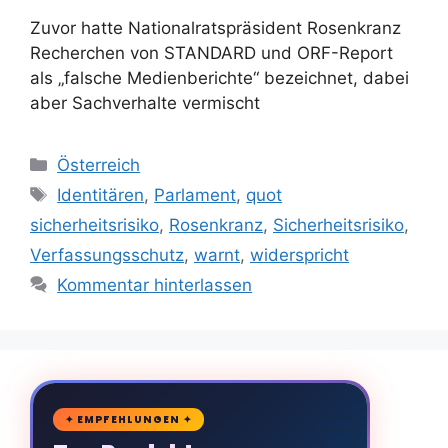
Zuvor hatte Nationalratspräsident Rosenkranz
Recherchen von STANDARD und ORF-Report
als „falsche Medienberichte“ bezeichnet, dabei
aber Sachverhalte vermischt
Kategorien
Österreich
Schlagwörter
Identitären
,
Parlament
,
quot
sicherheitsrisiko
,
Rosenkranz
,
Sicherheitsrisiko
,
Verfassungsschutz
,
warnt
,
widerspricht
Kommentar hinterlassen
🛒
✦ EMPFEHLUNGEN ✦