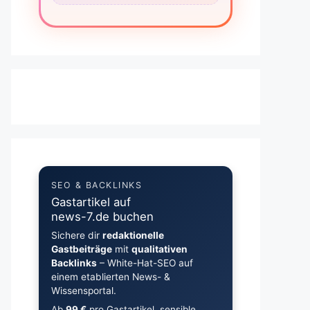
SEO & BACKLINKS
Gastartikel auf
news-7.de buchen
Sichere dir
redaktionelle
Gastbeiträge
mit
qualitativen
Backlinks
– White-Hat-SEO auf
einem etablierten News- &
Wissensportal.
Ab
99 €
pro Gastartikel, sensible