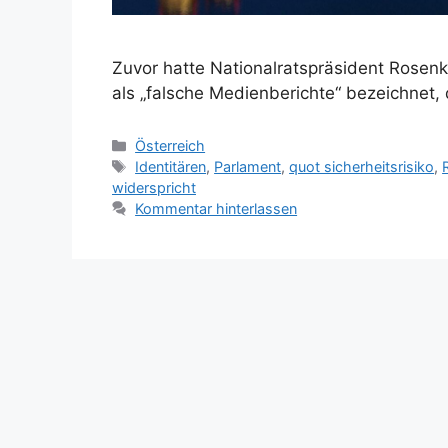
Zuvor hatte Nationalratspräsident Ros
als „falsche Medienberichte“ bezeichnet,
Kategorien
Österreich
Schlagwörter
Identitären
,
Parlament
,
quot sicherheitsrisiko
,
widerspricht
Kommentar hinterlassen