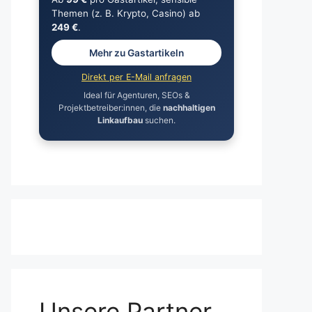
Themen (z. B. Krypto, Casino) ab
249 €
.
Mehr zu Gastartikeln
Direkt per E-Mail anfragen
Ideal für Agenturen, SEOs &
Projektbetreiber:innen, die
nachhaltigen
Linkaufbau
suchen.
Unsere Partner