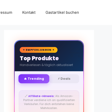
ressum
Kontakt
Gastartikel buchen
🛒
✦ EMPFEHLUNGEN ✦
Top Produkte
Handverlesen & täglich aktualisiert
🔥 Trending
⚡ Deals
🔗
Affiliate-Hinweis:
Als Amazon-
Partner verdiene ich an qualifizierten
Verkäufen. Für dich entstehen keine
Mehrkosten.