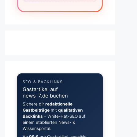
SEO & BACKLINKS
Gastartikel auf
news-7.de buchen
Sichere dir
redaktionelle
Gastbeiträge
mit
qualitativen
Backlinks
– White-Hat-SEO auf
einem etablierten News- &
Wissensportal.
Ab
99 €
pro Gastartikel, sensible