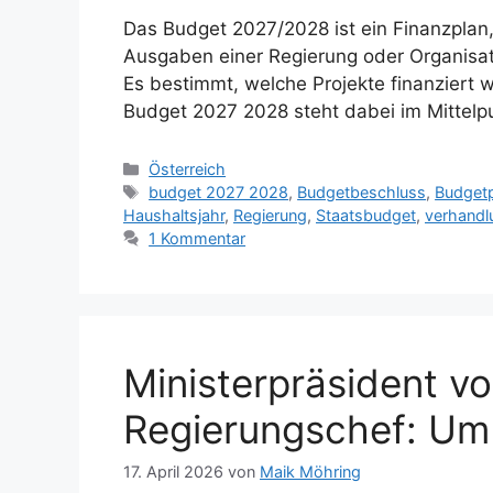
Das Budget 2027/2028 ist ein Finanzplan
Ausgaben einer Regierung oder Organisati
Es bestimmt, welche Projekte finanziert 
Budget 2027 2028 steht dabei im Mittelp
Kategorien
Österreich
Schlagwörter
budget 2027 2028
,
Budgetbeschluss
,
Budget
Haushaltsjahr
,
Regierung
,
Staatsbudget
,
verhandl
1 Kommentar
Ministerpräsident v
Regierungschef: Um
17. April 2026
von
Maik Möhring