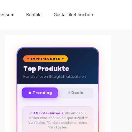
ressum
Kontakt
Gastartikel buchen
🛒
✦ EMPFEHLUNGEN ✦
Top Produkte
Handverlesen & täglich aktualisiert
🔥 Trending
⚡ Deals
🔗
Affiliate-Hinweis:
Als Amazon-
Partner verdiene ich an qualifizierten
Verkäufen. Für dich entstehen keine
Mehrkosten.