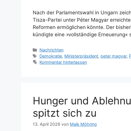
Nach der Parlamentswahl in Ungarn zeich
Tisza-Partei unter Péter Magyar erreicht
Reformen ermöglichen könnte. Der bisheri
kündigte eine »vollständige Erneuerung« s
Kategorien
Nachrichten
Schlagwörter
Demokratie
,
Ministerpräsident
,
peter magyar
,
P
Kommentar hinterlassen
Hunger und Ablehnu
spitzt sich zu
13. April 2026
von
Maik Möhring