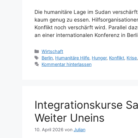
Die humanitäre Lage im Sudan verschärft
kaum genug zu essen. Hilfsorganisatione
Konflikt noch verschärft wird. Parallel d
an einer internationalen Konferenz in Berl
Kategorien
Wirtschaft
Schlagwörter
Berlin
,
Humanitäre Hilfe
,
Hunger
,
Konflikt
,
Krise
Kommentar hinterlassen
Integrationskurse S
Weiter Uneins
10. April 2026
von
Julian