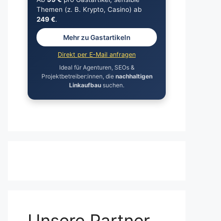
Themen (z. B. Krypto, Casino) ab
249 €
.
Mehr zu Gastartikeln
Direkt per E-Mail anfragen
Ideal für Agenturen, SEOs &
Projektbetreiber:innen, die
nachhaltigen
Linkaufbau
suchen.
Unsere Partner